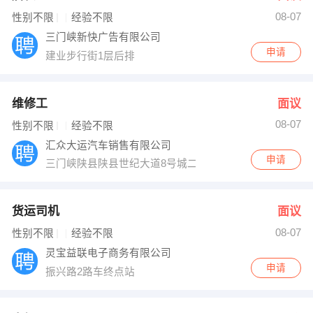
08-07
出纳
保险
性别不限
经验不限
三门峡新快广告有限公司
编辑
法律
申请
建业步行街1层后排
保洁
贸易采购
维修工
面议
跟单
理财顾问
08-07
性别不限
经验不限
汇众大运汽车销售有限公司
其他职位
申请
三门峡陕县陕县世纪大道8号城二手车交易市场旁
货运司机
面议
08-07
性别不限
经验不限
灵宝益联电子商务有限公司
申请
振兴路2路车终点站