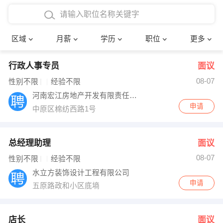
4000-5000元
本科
行政后勤
建筑装潢
确定
区域
月薪
学历
职位
更多
5000-8000元
硕士
销售岗位
教师
行政人事专员
面议
8000-12000元
博士
文员
护士
08-07
性别不限
经验不限
12000-20000元
财务会计
传单派发
河南宏江房地产开发有限责任公司
申请
中原区棉纺西路1号
其他
超市零售
促销导购
网络IT
保健按摩
总经理助理
面议
08-07
性别不限
经验不限
快递员
前台接待
水立方装饰设计工程有限公司
申请
五原路政和小区底墒
收银员
技术员/工程师
水电/机修
部门经理
店长
面议