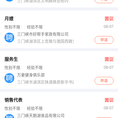
三门峡湖滨区文明路商业街内
月嫂
面议
08-07
性别不限
经验不限
三门峡市好帮手家政有限公司
申请
三门峡湖滨区上官路与虢国西路交叉口康乐瑞景小区东门
服务生
面议
08-07
性别不限
经验不限
万豪健身俱乐部
申请
三门峡市湖滨区陕源路原新华书店3楼黄河影院北10米
销售代表
面议
08-07
性别不限
经验不限
三门峡天鹅湖食品有限公司